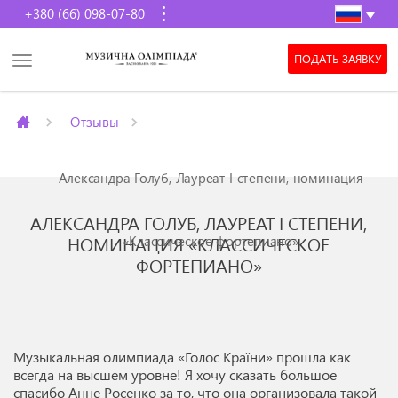
+380 (66) 098-07-80
ПОДАТЬ ЗАЯВКУ
Отзывы
Александра Голуб, Лауреат I степени, номинация
АЛЕКСАНДРА ГОЛУБ, ЛАУРЕАТ I СТЕПЕНИ,
«Классическое фортепиано»
НОМИНАЦИЯ «КЛАССИЧЕСКОЕ
ФОРТЕПИАНО»
Музыкальная олимпиада «Голос Країни» прошла как
всегда на высшем уровне! Я хочу сказать большое
спасибо Анне Росенко за то, что она организовала такой