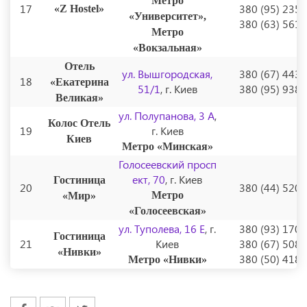
Метро
17
380 (95) 235
«Z Hostel»
«Университет»,
380 (63) 561
Метро
«Вокзальная»
Отель
ул. Вышгородская,
380 (67) 443
18
«Екатерина
51/1
, г. Киев
380 (95) 938
Великая»
ул. Полупанова, 3 А
,
Колос Отель
19
г. Киев
Киев
Метро «Минская»
Голосеевский просп
ект, 70
, г. Киев
Гостиница
20
380 (44) 520
Метро
«Мир»
«Голосеевская»
ул. Туполева, 16 Е
, г.
380 (93) 170
Гостиница
21
Киев
380 (67) 508
«Нивки»
380 (50) 418
Метро «Нивки»