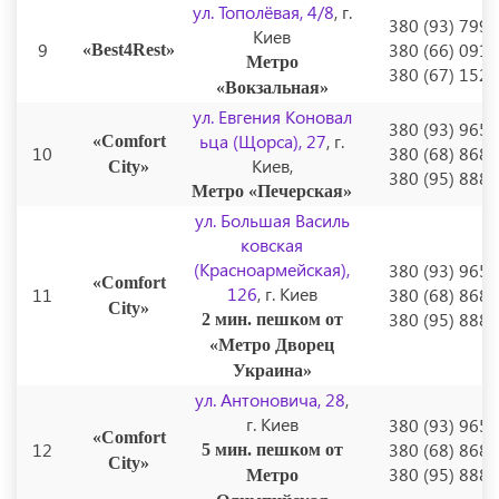
ул. Тополёвая, 4/8
, г.
380 (93) 799
Киев
9
380 (66) 091
«Best4Rest»
Метро
380 (67) 152
«Вокзальная»
ул. Евгения Коновал
380 (93) 965
ьца (Щорса), 27
, г.
«Comfort
10
380 (68) 868
Киев,
City»
380 (95) 888
Метро «Печерская»
ул. Большая Василь
ковская
(Красноармейская),
380 (93) 965
«Comfort
126
, г. Киев
11
380 (68) 868
City»
380 (95) 888
2 мин. пешком от
«Метро Дворец
Украина»
ул. Антоновича, 28
,
г. Киев
380 (93) 965
«Comfort
12
380 (68) 868
5 мин. пешком от
City»
380 (95) 888
Метро