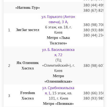
380 (44) 499
«Натвик-Тур»
380 (67) 829
ул. Горького (Антон
овича), 3 А
,
380 (98) 700
6 этаж, кв. 18, г.
1
380 (93) 880
ЗигЗаг хостел
Киев
380 (44) 234
Метро «Льва
Толстого»
ул. Б. Васильковска
я, 72
(ТЦ
Як Олимпик
«Олимпийский»), г.
2
380 (98) 607
Хостел
Киев
Метро
«Олимпийская»
ул. Срибнокильска
я, 1
, 15 этаж, кв.
380 (66) 350
Freedom
3
101, г. Киев
380 (93) 985
Хостел
Метро «Позняки»