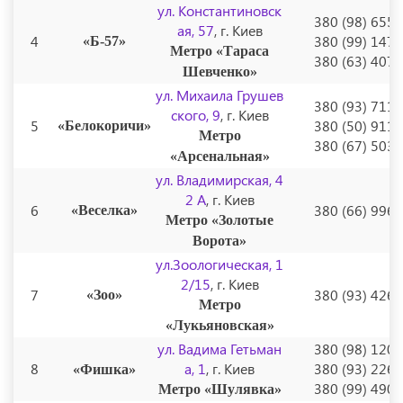
ул. Константиновск
380 (98) 655
ая, 57
, г. Киев
4
380 (99) 147
«Б-57»
Метро «Тараса
380 (63) 407
Шевченко»
ул. Михаила Грушев
380 (93) 711
ского, 9
, г. Киев
5
380 (50) 911
«Белокоричи»
Метро
380 (67) 503
«Арсенальная»
ул. Владимирская, 4
2 A
, г. Киев
6
380 (66) 996
«Веселка»
Метро «Золотые
Ворота»
ул.Зоологическая, 1
2/15
, г. Киев
7
380 (93) 426
«Зоо»
Метро
«Лукьяновская»
ул. Вадима Гетьман
380 (98) 120
8
а, 1
, г. Киев
380 (93) 226
«Фишка»
380 (99) 490
Метро «Шулявка»