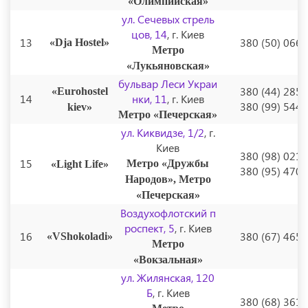
«Олимпийская»
ул. Сечевых стрель
цов, 14
, г. Киев
13
380 (50) 066
«Dja Hostel»
Метро
«Лукьяновская»
бульвар Леси Украи
380 (44) 285
«Eurohostel
14
нки, 11
, г. Киев
380 (99) 544
kiev»
Метро «Печерская»
ул. Киквидзе, 1/2
, г.
Киев
380 (98) 021
15
Метро «Дружбы
«Light Life»
380 (95) 470
Народов», Метро
«Печерская»
Воздухофлотский п
роспект, 5
, г. Киев
16
380 (67) 465
«VShokoladi»
Метро
«Вокзальная»
ул. Жилянская, 120
Б
, г. Киев
380 (68) 361