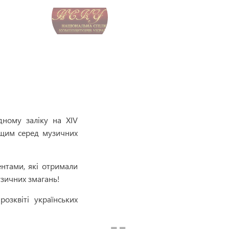
”!
!
ному заліку на XIV
ащим серед музичних
ентами, які отримали
узичних змагань!
зквіті українських