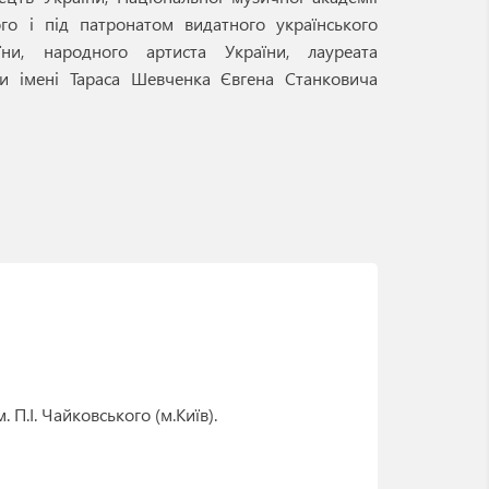
кого і під патронатом видатного українського
їни, народного артиста України, лауреата
ни імені Тараса Шевченка Євгена Станковича
 П.І. Чайковського (м.Київ).