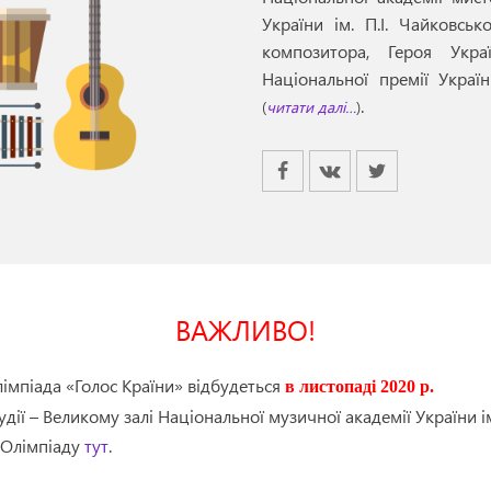
України ім. П.І. Чайковсь
композитора, Героя Укра
Національної премії Украї
.
(
читати далі…
)
ВАЖЛИВО!
лімпіада «Голос Країни» відбудеться
в листопаді 2020 р.
дії – Великому залі Національної музичної академії України ім.
 Олімпіаду
тут
.