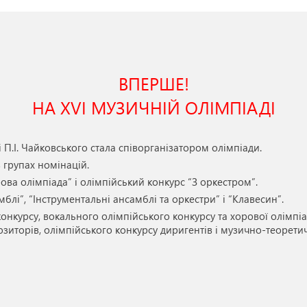
ВПЕРШЕ!
НА XVI МУЗИЧНІЙ ОЛІМПІАДІ
П.І. Чайковського стала співорганізатором олімпіади.
в групах номінацій.
ова олімпіада” і олімпійський конкурс “З оркестром”.
блі”, “Інструментальні ансамблі та оркестри” і “Клавесин”.
онкурсу, вокального олімпійського конкурсу та хорової олімпіа
зиторів, олімпійського конкурсу диригентів і музично-теоретич