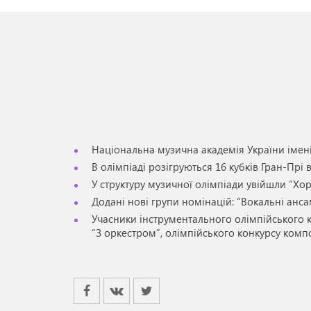
Національна музична академія України імені 
В олімпіаді розігруються 16 кубків Гран-Прі 
У структуру музичної олімпіади увійшли “Хор
Додані нові групи номінацій: “Вокальні ансам
Учасники інструментального олімпійського к
“З оркестром”, олімпійського конкурсу компо