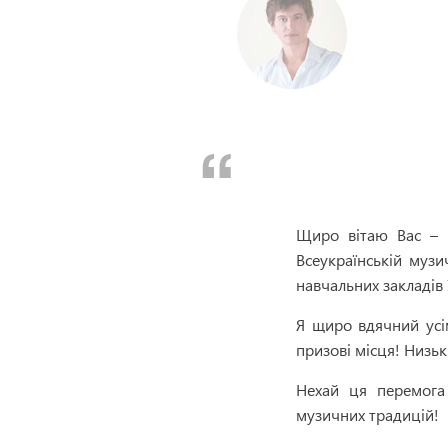
Д
Щиро вітаю Вас – 
Всеукраїнській музи
навчальних закладів 
Я щиро вдячний усім
призові місця! Низьк
Нехай ця перемога
музичних традицій!