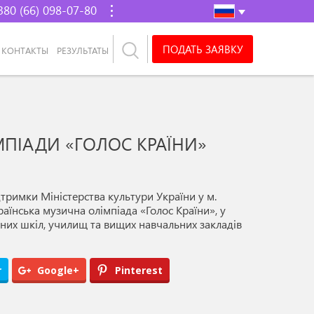
380 (66) 098-07-80
ПОДАТЬ ЗАЯВКУ
КОНТАКТЫ
РЕЗУЛЬТАТЫ
МПІАДИ «ГОЛОС КРАЇНИ»
дтримки Міністерства культури України у м.
раїнська музична олімпіада «Голос Країни», у
чних шкіл, училищ та вищих навчальних закладів
r
Google+
Pinterest