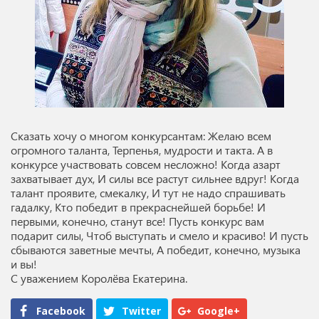
Сказать хочу о многом конкур­сан­там: Желаю всем
огром­но­го таланта, Терпенья, мудрости и такта. А в
конкурсе участ­вовать совсем несложно! Когда азарт
захватывает дух, И силы все растут сильнее вдруг! Когда
талант проявите, сме­калку, И тут не надо спрашивать
гадалку, Кто победит в прекрасней­шей борьбе! И
первыми, конечно, станут все! Пусть конкурс вам
подарит силы, Чтоб выступать и смело и красиво! И пусть
сбываются завет­ные мечты, А победит, конечно, музыка
и вы!
С уважением Королёва Екатерина.
Facebook
Twitter
Google+