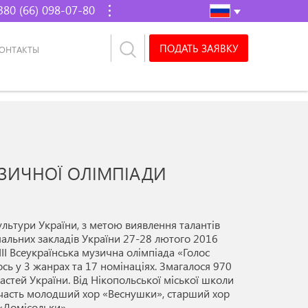
380 (66) 098-07-80
ПОДАТЬ ЗАЯВКУ
ОНТАКТЫ
УЗИЧНОЇ ОЛІМПІАДИ
ультури України, з метою виявлення талантів
вчальних закладів України 27-28 лютого 2016
ІІІ Всеукраїнська музична олімпіада «Голос
сь у 3 жанрах та 17 номінаціях. Змагалося 970
ластей України. Від Нікопольської міської школи
 участь молодший хор «Веснушки», старший хор
«Домісольки».