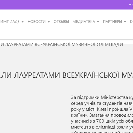
+
ЛИМПИАДЕ
НОВОСТИ
ОТЗЫВЫ
МЕДИАТЕКА
ПАРТНЕРЫ
К
ЛИ ЛАУРЕАТАМИ ВСЕУКРАЇНСЬКОЇ МУЗИЧНОЇ ОЛІМПІАДИ
АЛИ ЛАУРЕАТАМИ ВСЕУКРАЇНСЬКОЇ М
За підтримки Міністерства к
серед учнів та студентів на
року у місті Києві пройшла V
країни». Змагання проводило
учасників з 700 шкіл усіх об
мистецтв в олімпіаді взяли
«Капель» та вокальний дует 