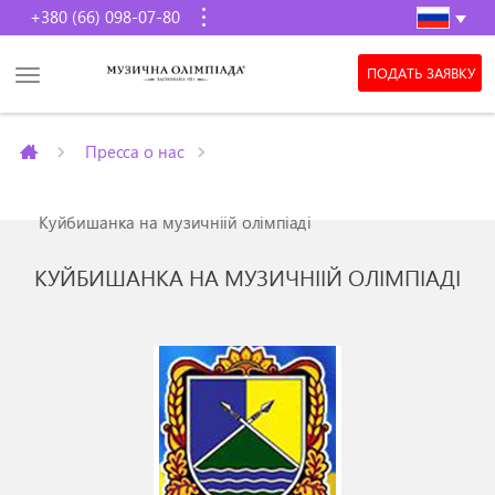
+380 (66) 098-07-80
ПОДАТЬ ЗАЯВКУ
Пресса о нас
Куйбишанка на музичніій олімпіаді
КУЙБИШАНКА НА МУЗИЧНІІЙ ОЛІМПІАДІ