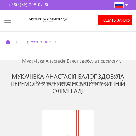
+380 (66) 098-07-80
ПОДАТЬ ЗАЯВКУ
Пресса о нас
Мукачівка Анастасія Балог здобула перемогу у
МУКАЧІВКА АНАСТАСІЯ БАЛОГ ЗДОБУЛА
Всеукраїнській музичній олімпіаді
ПЕРЕМОГУ У ВСЕУКРАЇНСЬКІЙ МУЗИЧНІЙ
ОЛІМПІАДІ