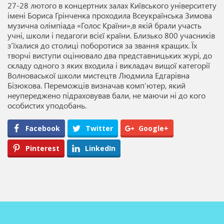
27-28 лютого в концертних залах Київського університету
імені Бориса Грінченка проходила Всеукраїнська Зимова
музична олімпіада «Голос Країни»,в якій брали участь
учні, школи і педагоги всієї країни. Близько 800 учасників
з’їхалися до столиці поборотися за звання кращих. Їх
творчі виступи оцінювало два представницьких журі, до
складу одного з яких входила і викладач вищої категорії
Волноваської школи мистецтв Людмила Едгарівна
Бізюкова. Переможців визначав комп’ютер, який
неупереджено підраховував бали, не маючи ні до кого
особистих уподобань.
Facebook
Twitter
Google+
Pinterest
LinkedIn