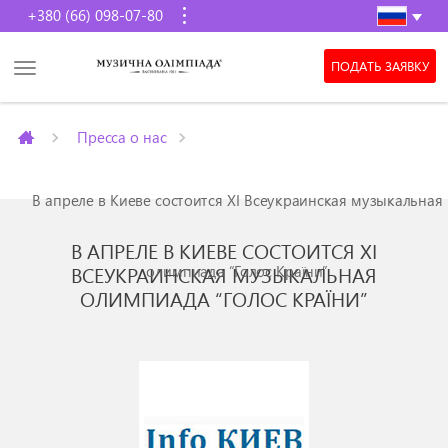
+380 (66) 098-07-80
ПОДАТЬ ЗАЯВКУ
Пресса о нас
В апреле в Киеве состоится XI Всеукраинская музыкальная
В АПРЕЛЕ В КИЕВЕ СОСТОИТСЯ XI
олимпиада “Голос Країни”
ВСЕУКРАИНСКАЯ МУЗЫКАЛЬНАЯ
ОЛИМПИАДА “ГОЛОС КРАЇНИ”