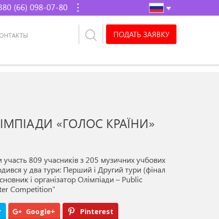
380 (66) 098-07-80
ПОДАТЬ ЗАЯВКУ
ОНТАКТЫ
ІМПІАДИ «ГОЛОС КРАЇНИ»
ли участь 809 учасників з 205 музичних учбових
одився у два тури: Перший і Другий тури (фінал
сновник і організатор Олімпіади – Public
ter Competition”
r
Google+
Pinterest