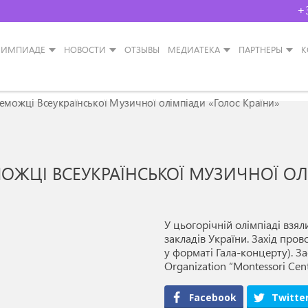
+
ЛИМПИАДЕ
НОВОСТИ
ОТЗЫВЫ
МЕДИАТЕКА
ПАРТНЕРЫ
К
еможці Всеукраїнської Музичної олімпіади «Голос Країни»
МОЖЦІ ВСЕУКРАЇНСЬКОЇ МУЗИЧНОЇ ОЛ
У цьогорічній олімпіаді взя
закладів України. Захід пров
у форматі Гала-концерту). За
Organization “Montessori Cen
Facebook
Twitte