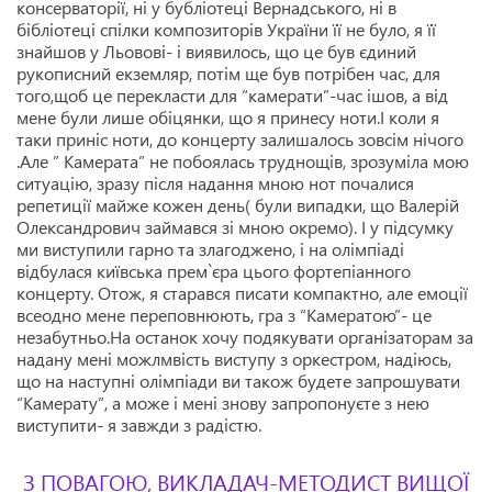
консерваторії, ні у бубліотеці Вернадського, ні в
бібліотеці спілки композиторів України її не було, я її
знайшов у Льовові- і виявилось, що це був єдиний
рукописний екземляр, потім ще був потрібен час, для
того,щоб це перекласти для “камерати”-час ішов, а від
мене були лише обіцянки, що я принесу ноти.І коли я
таки приніс ноти, до концерту залишалось зовсім нічого
.Але ” Камерата” не побоялась труднощів, зрозуміла мою
ситуацію, зразу після надання мною нот почалися
репетиції майже кожен день( були випадки, що Валерій
Олександрович займався зі мною окремо). І у підсумку
ми виступили гарно та злагоджено, і на олімпіаді
відбулася київська прем`єра цього фортепіанного
концерту. Отож, я старався писати компактно, але емоції
всеодно мене переповнюють, гра з “Камератою”- це
незабутньо.На останок хочу подякувати організаторам за
надану мені можлмвість виступу з оркестром, надіюсь,
що на наступні олімпіади ви також будете запрошувати
“Камерату”, а може і мені знову запропонуєте з нею
виступити- я завжди з радістю.
З ПОВАГОЮ, ВИКЛАДАЧ-МЕТОДИСТ ВИЩОЇ