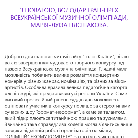
З ПОВАГОЮ, ВОЛОДАР ГРАН-ПРІ Х
ВСЕУКРАЇНСЬКОЇ МУЗИЧНОЇ ОЛІМПІАДИ,
МАРІЯ-ЛУІЗА ПЛЄШАКОВА.
Доброго дня шановні читачі сайту “Голос Країни”, вітаю
всіх із завершенням чудоваого творчого конкурсу під
назвою Всеукраїнська музична олімпіада.
Глядачі мали
можливість побачити велике розмаїття концертних
номерів у різних жанрах, номінаціях, та різних за віком
артистів.
Особлива вразила велика педагогічна кагорта
членів журі, які представляли усі регіони України. Саме
високий професійний рінень суддів дав можливість
оцінювати учасників конкурсу не лише за стереотипами
сучасних шоу “формат-неформат”, а саме за талантом,
який підкріплюється титанічною працею та зусиллями.
Звичайно така справедлива колегія могла з’явитись лише
завдяки відмінній роботі організаторів оліміади,
“ОЛІМПІЙСЬКОМУ КОМІТЕТУ”, за що їм велика шана і