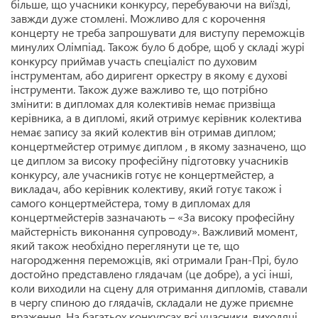
більше, що учасники конкурсу, перебуваючи на виїзді,
завжди дуже стомлені. Можливо для с корочення
концерту не треба запрошувати для виступу переможців
минулих Олімпіад. Також було б добре, щоб у складі журі
конкурсу приймав участь спеціаліст по духовим
інструментам, або диригент оркестру в якому є духові
інструменти.
Також дуже важливо те, що потрібно
змінити: в дипломах для колективів немає призвіща
керівника, а в дипломі, який отримує керівник колектива
немає запису за який колектив він отримав диплом;
концертмейстер отримує диплом , в якому зазначено, що
це диплом за високу професійну підготовку учасників
конкурсу, але учасників готує не концертмейстер, а
викладач, або керівник колективу, який готує також і
самого концертмейстера, тому в дипломах для
концертмейстерів зазначають – «За високу професійну
майстерність виконання супроводу». Важливий момент,
який також необхідно переглянути це те, що
нагородження переможців, які отримали Гран-Прі, було
достойно представлено глядачам (це добре), а усі інші,
коли виходили на сцену для отримання дипломів, ставали
в чергу спиною до глядачів, складали не дуже приємне
враження. На багатьох конкурсах всі учасники, виходячі