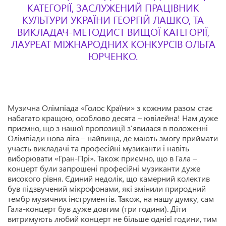
КАТЕГОРІЇ, ЗАСЛУЖЕНИЙ ПРАЦІВНИК
КУЛЬТУРИ УКРАЇНИ ГЕОРГІЙ ЛАШКО, ТА
ВИКЛАДАЧ-МЕТОДИСТ ВИЩОЇ КАТЕГОРІЇ,
ЛАУРЕАТ МІЖНАРОДНИХ КОНКУРСІВ ОЛЬГА
ЮРЧЕНКО.
Музична Олімпіада «Голос Країни» з кожним разом стає
набагато кращою, особлово десята – ювілейна! Нам дуже
приємно, що з нашої пропозиції з’явилася в положенні
Олімпіади нова ліга – найвища, де мають змогу приймати
участь викладачі та професійні музиканти і навіть
виборювати «Гран-Прі». Також приємно, що в Гала –
концерт були запрошені професійні музиканти дуже
високого рівня. Єдиний недолік, що камерний колектив
був підзвучений мікрофонами, які змінили природний
тембр музичних інструментів. Також, на нашу думку, сам
Гала-концерт був дуже довгим (три години). Діти
витримують любий концерт не більше однієї години, тим