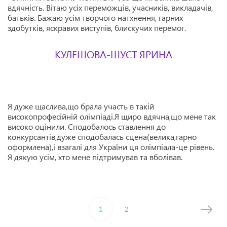
вдячність.
Вітаю усіх переможців, учасників, викладачів,
батьків. Бажаю усім творчого натхнення, гарних
здобутків, яскравих виступів, блискучих перемог.
КУЛЕШОВА-ШУСТ ЯРИНА
Я дуже щаслива,що брала участь в такій
високопрофесійній олімпіаді.Я щиро вдячна,що мене так
високо оцінили. Сподобалось ставлення до
конкурсантів,дуже сподобалась сцена(велика,гарно
оформлена),і взагалі для України ця олімпіала-це рівень.
Я дякую усім, хто мене підтримував та вболівав.
1
2