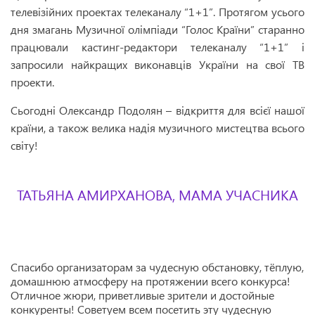
телевізійних проектах телеканалу “1+1”. Протягом усього
дня змагань Музичної олімпіади “Голос Країни” старанно
працювали кастинг-редактори телеканалу “1+1” і
запросили найкращих виконавців України на свої ТВ
проекти.
Сьогодні Олександр Подолян – відкриття для всієї нашої
країни, а також велика надія музичного мистецтва всього
світу!
ТАТЬЯНА АМИРХАНОВА, МАМА УЧАСНИКА
Спасибо организаторам за чудесную обстановку, тёплую,
домашнюю атмосферу на протяжении всего конкурса!
Отличное жюри, приветливые зрители и достойные
конкуренты! Советуем всем посетить эту чудесную