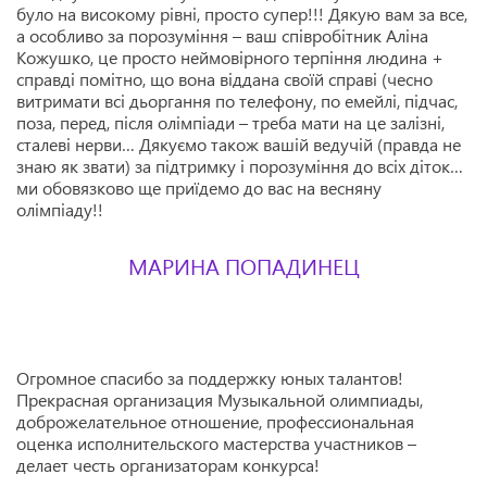
було на високому рівні, просто супер!!! Дякую вам за все,
а особливо за порозуміння – ваш співробітник Аліна
Кожушко, це просто неймовірного терпіння людина +
справді помітно, що вона віддана своїй справі (чесно
витримати всі дьоргання по телефону, по емейлі, підчас,
поза, перед, після олімпіади – треба мати на це залізні,
сталеві нерви…
Дякуємо також вашій ведучій (правда не
знаю як звати) за підтримку і порозуміння до всіх діток…
ми обовязково ще приїдемо до вас на весняну
олімпіаду!!
МАРИНА ПОПАДИНЕЦ
Огромное спасибо за поддержку юных талантов!
Прекрасная организация Музыкальной олимпиады,
доброжелательное отношение, профессиональная
оценка исполнительского мастерства участников –
делает честь организаторам конкурса!