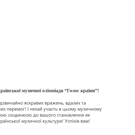
раїнської музичної олімпіади “Голос країни”!
адзвичайно яскравих вражень, вдалих та
чих перемог! І нехай участь в цьому музичному
вою сходинкою до вашого становлення як
країнської музичної культури! Успіхів вам!