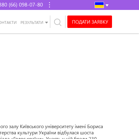
380 (66) 098-07-80
ПОДАТИ ЗАЯВКУ
ОНТАКТИ
РЕЗУЛЬТАТИ
го залу Київського університету імені Бориса
стерства культури України відбулася шоста
ада «Голос країни». Участь у ній брали 230