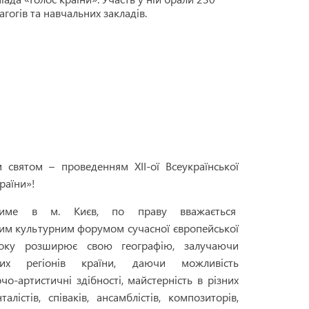
агогів та навчальних закладів.
святом – проведенням XII-ої Всеукраїнської
раїни»!
итиме в м. Києв, по праву вважається
ним культурним форумом сучасної європейської
року розширює свою географію, залучаючи
их регіонів країни, даючи можливість
о-артистичні здібності, майстерність в різних
нталістів, співаків, ансамблістів, композиторів,