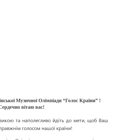
нської Музичної Олімпіади “Голос Країни” !
Сердечно вітаю вас!
узикою та наполегливо йдіть до мети, щоб Ваш
правжнім голосом нашої країни!