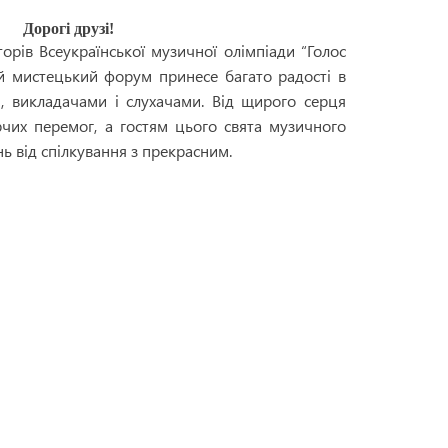
Дорогі друзі!
торів Всеукраїнської музичної олімпіади “Голос
ей мистецький форум принесе багато радості в
и, викладачами і слухачами. Від щирого серця
чих перемог, а гостям цього свята музичного
ь від спілкування з прекрасним.