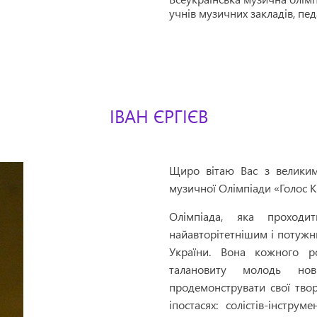
учнів музичних закладів, пед
ІВАН ЄРГІЄВ
Щиро вітаю Вас з великим 
музичної Олімпіади «Голос К
Олімпіада, яка проход
найавторітетнішим і потуж
України. Вона кожного 
талановиту молодь нов
продемонструвати свої творч
іпостасях: солістів-інструме