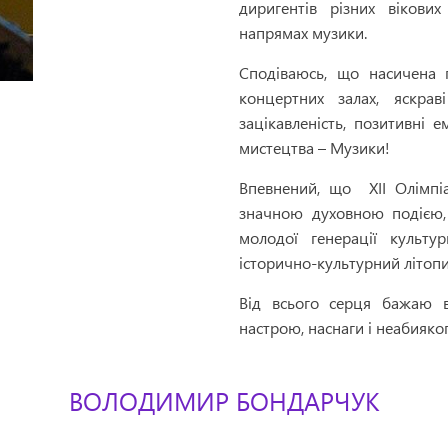
диригентів різних вікови
напрямах музики.
Сподіваюсь, що насичена 
концертних залах, яскрав
зацікавленість, позитивні е
мистецтва – Музики!
Впевнений, що XII Олімпіа
значною духовною подією, 
молодої генерації культу
історично-культурний літопи
Від всього серця бажаю в
настрою, наснаги і неабияко
ВОЛОДИМИР БОНДАРЧУК