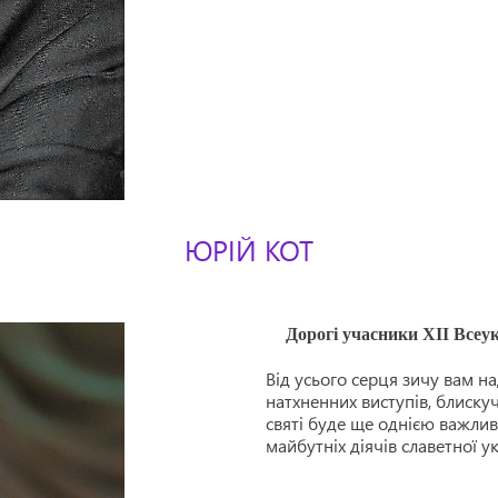
ЮРІЙ КОТ
Дорогі учасники ХІІ Всеук
Від усього серця зичу вам н
натхненних виступів, блиску
святі буде ще однією важли
майбутніх діячів славетної у