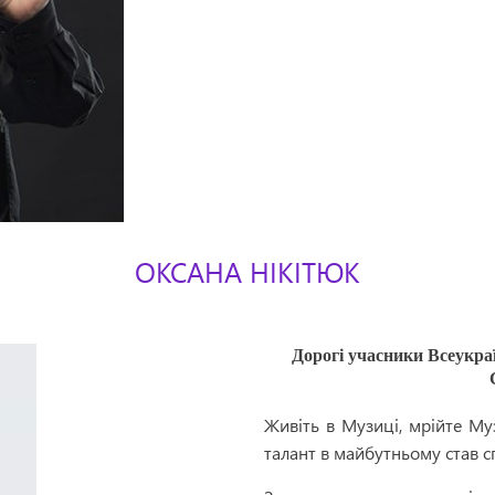
ОКСАНА НІКІТЮК
Дорогі учасники Всеукраї
Живіть в Музиці, мрійте М
талант в майбутньому став с