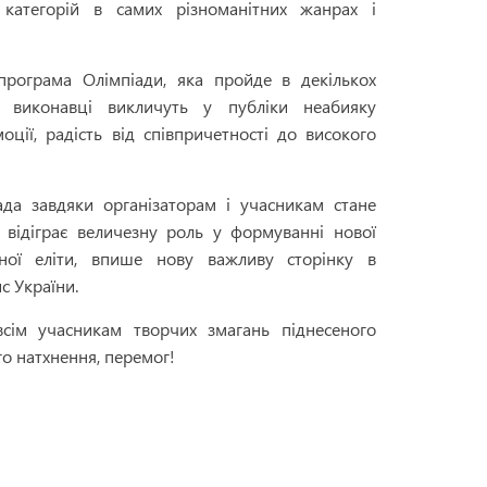
х категорій в самих різноманітних жанрах і
програма Олімпіади, яка пройде в декількох
і виконавці викличуть у публіки неабияку
моції, радість від співпричетності до високого
да завдяки організаторам і учасникам стане
відіграє величезну роль у формуванні нової
рної еліти, впише нову важливу сторінку в
с України.
сім учасникам творчих змагань піднесеного
го натхнення, перемог!