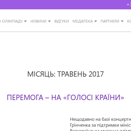
+
О ОЛІМПІАДУ
НОВИНИ
ВІДГУКИ
МЕДІАТЕКА
ПАРТНЕРИ
К
МІСЯЦЬ: ТРАВЕНЬ 2017
ПЕРЕМОГА – НА «ГОЛОСІ КРАЇНИ»
Нещодавно на базі концертно
Грінченка за підтримки міні
Всеукраїнська музична олімпі