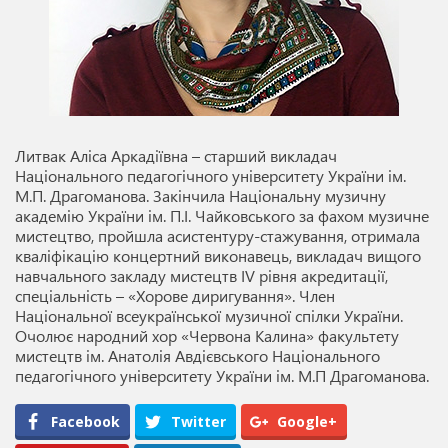
Литвак Аліса Аркадіївна – старший викладач
Національного педагогічного університету України ім.
М.П. Драгоманова. Закінчила Національну музичну
академію України ім. П.І. Чайковського за фахом музичне
мистецтво, пройшла асистентуру-стажування, отримала
кваліфікацію концертний виконавець, викладач вищого
навчального закладу мистецтв IV рівня акредитації,
спеціальність – «Хорове диригування». Член
Національної всеукраїнської музичної спілки України.
Очолює народний хор «Червона Калина» факультету
мистецтв ім. Анатолія Авдієвського Національного
педагогічного університету України ім. М.П Драгоманова.
Facebook
Twitter
Google+