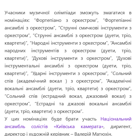
Учасники музичної олімпіади зможуть змагатися в
номінаціях: “Фортепіано з оркестром”, “Фортепіанні
ансамблі з оркестром”, “Струнні смичкові інструменти з
оркестром”, “Струнні ансамблі з оркестром (дуети, тріо,
квартети)”, “Народні інструменти з оркестром”, “Ансамблі
народних інструментів з оркестром (дуети, тріо,
квартети)”, “Духові інструменти з оркестром”, “Духові
інструментальні ансамблі з оркестром (дуети, тріо,
квартети)”, “Ударні інструменти з оркестром”, “Сольний
спів (академічний вокал ) з оркестром”, “Академічні
вокальні ансамблі (дуети, тріо, квартети) з оркестром”,
“Сольний спів (естрадний вокал, джазовий вокал) з
оркестром”, “Естрадні та джазові вокальні ансамблі
(дуети, тріо, квартети) з оркестром”.
У цих номінаціях буде брати участь
Національний
ансамбль солістів «Київська камерата»
, диригент,
директор і художній керівник – Валерій Матюхін.