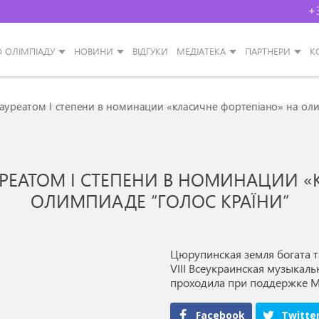
+
О ОЛІМПІАДУ
НОВИНИ
ВІДГУКИ
МЕДІАТЕКА
ПАРТНЕРИ
К
уреатом I степени в номинации «класичне фортепіано» на оли
ЕАТОМ I СТЕПЕНИ В НОМИНАЦИИ «
ОЛИМПИАДЕ “ГОЛОС КРАЇНИ”
Цюрупинская земля богата та
VIII Всеукраинская музыкаль
проходила при поддержке М
Facebook
Twitte