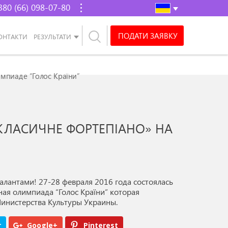
380 (66) 098-07-80
ПОДАТИ ЗАЯВКУ
ОНТАКТИ
РЕЗУЛЬТАТИ
мпиаде “Голос Країни”
КЛАСИЧНЕ ФОРТЕПІАНО» НА
лантами! 27-­28 февраля 2016 года состоялась
ная олимпиада “Голос Країни” которая
инистерства Культуры Украины.
r
Google+
Pinterest