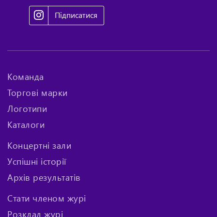
Підписатися
Команда
Торгові марки
Логотипи
Каталоги
Концертні зали
Успішні історії
Архів результатів
Стати членом журі
Розклад журі