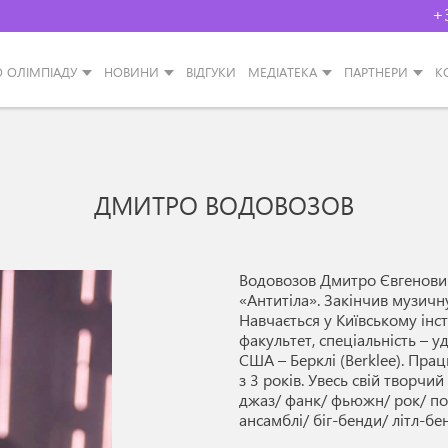
+
О ОЛІМПІАДУ
НОВИНИ
ВІДГУКИ
МЕДІАТЕКА
ПАРТНЕРИ
К
ДМИТРО ВОДОВОЗОВ
Водовозов Дмитро Євгенович
«Антитіла». Закінчив музичну
Навчається у Київському інст
факультет, спеціальність – у
США – Берклі (Berklee). Пра
з 3 років. Увесь свій творчи
джаз/ фанк/ фьюжн/ рок/ по
ансамблі/ біг-бенди/ літл-бе