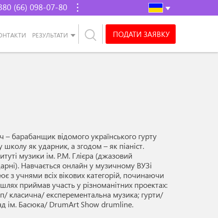
380 (66) 098-07-80
ПОДАТИ ЗАЯВКУ
ОНТАКТИ
РЕЗУЛЬТАТИ
 – барабанщик відомого українського гурту
 школу як ударник, а згодом – як піаніст.
итуті музики ім. Р.М. Глієра (джазовий
дарні). Навчається онлайн у музичному ВУЗі
цює з учнями всіх вікових категорій, починаючи
й шлях приймав участь у різноманітних проектах:
п/ класична/ експерементальна музика; гурти/
нд ім. Басюка/ DrumArt Show drumline.