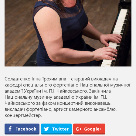
Солдатенко Інна Трохимівна – старший викладач на
кафедрі спеціального фортепіано Національної музичної
академії України ім. П.І. Чайковського. Закінчила
Національну музичну академію України ім. П.І.
Чайковського за фахом концертний виконавець,
викладач фортепіано, артист камерного ансамблю,
концертмейстер.
Facebook
Twitter
Google+