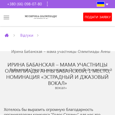
+380 (66) 098-07-80
ПОДАТИ ЗАЯВКУ
Відгуки
Ирина Бабанская – мама участницы Олимпиады Анны
ИРИНА БАБАНСКАЯ – МАМА УЧАСТНИЦЫ
Бабанской, 1 место, номинация «Эстрадный и джазовый
ОЛИМПИАДЫ АННЫ БАБАНСКОЙ, 1 МЕСТО,
НОМИНАЦИЯ «ЭСТРАДНЫЙ И ДЖАЗОВЫЙ
ВОКАЛ»
вокал»
Хотелось бы выразить огромную благодарность
организаторам конкурса “Голос Страны” для нас это