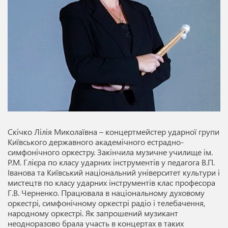
Скічко Лілія Миколаївна – концертмейстер ударної групи
Київського державного академічного естрадно-
симфонічного оркестру. Закінчила музичне училище ім.
Р.М. Глієра по класу ударних інструментів у педагога В.П.
Іванова та Київський національний університет культури і
мистецтв по класу ударних інструментів клас професора
Г.В. Черненко. Працювала в національному духовому
оркестрі, симфонічному оркестрі радіо і телебачення,
народному оркестрі. Як запрошений музикант
неодноразово брала участь в концертах в таких