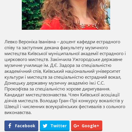
Левко Вероніка Іванівна – доцент кафедри естрадного
співу та заступник декана факультету музичного
мистецтва Київської муніципальної академії естрадного і
циркового мистецтв. Закінчила Ужгородське державне
музичне училище ім. Д.Є. Задора за спеціальністю
академічний спів, Київський національний університет
культури і мистецтв за спеціальністю естрадний вокал,
Донецьку державну музичну академію ім.і С.С.
Прокоф’єва за спеціальністю хорове диригування.
Кандидат мистецтвознавства. Член Київської асоціації
діячів мистецтв. Володар Гран-Прі конкурсу вокалістів у
Швеції і численних всеукраїнських фестивалів з сольного
виконавства.
Facebook
Twitter
Google+