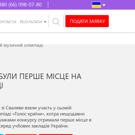
380 (66) 098-07-80
ПОДАТИ ЗАЯВКУ
ОНТАКТИ
РЕЗУЛЬТАТИ
й музичній олімпіаді
БУЛИ ПЕРШЕ МІСЦЕ НА
І
зі Сваляви взяли участь у сьомій
мпіаді «Голос країни», котра нещодавно
дсумками конкурсу отримали перше місце в
еред учбових закладів України.