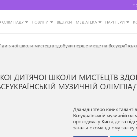
+
О ОЛІМПІАДУ
НОВИНИ
ВІДГУКИ
МЕДІАТЕКА
ПАРТНЕРИ
К
ї дитячої школи мистецтв здобули перше місце на Всеукраїнські
КОЇ ДИТЯЧОЇ ШКОЛИ МИСТЕЦТВ ЗДО
ВСЕУКРАЇНСЬКІЙ МУЗИЧНІЙ ОЛІМПІАД
Дванадцятеро юних талантів 
Всеукраїнській музичній олі
проходила у Києві, де за пі
загальнокомандному заліку с