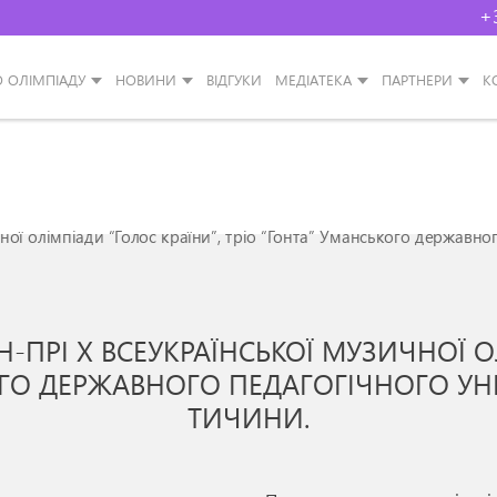
+
О ОЛІМПІАДУ
НОВИНИ
ВІДГУКИ
МЕДІАТЕКА
ПАРТНЕРИ
К
ної олімпіади “Голос країни”, тріо “Гонта” Уманського державног
-ПРІ Х ВСЕУКРАЇНСЬКОЇ МУЗИЧНОЇ О
ОГО ДЕРЖАВНОГО ПЕДАГОГІЧНОГО УНІ
ТИЧИНИ.