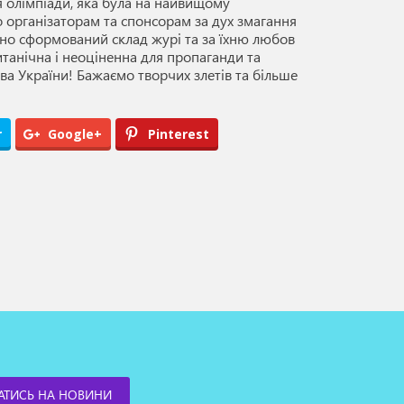
 олімпіади, яка була на найвищому
 організаторам та спонсорам за дух змагання
існо сформований склад журі та за їхню любов
танічна і неоціненна для пропаганди та
а України! Бажаємо творчих злетів та більше
r
Google+
Pinterest