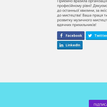
Приємно вразила організація
професійному рівні! Дякуємо
до останньої хвилини, за як
до мистецтва! Ваша праця ти
розвитку музичного мистецтв
вдячних прихильників!
Facebook
Twitte
LinkedIn